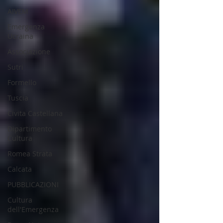
AIVEM
Emergenza
Ucraina
Associazione
Sutri
Formello
Tuscia
Civita Castellana
Dipartimento
Cultura
Romea Strata
Calcata
PUBBLICAZIONI
Cultura
dell'Emergenza