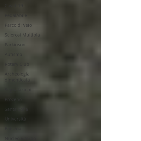
Covid-19
PedalAbile
Parco di Veio
Sclerosi Multipla
Parkinson
Autismo
Rotary Club
Archeologia
dimenticata
Segnalazioni
Proceno
Santa Sofia
Università
Bolsena
Nucleo Viterbo