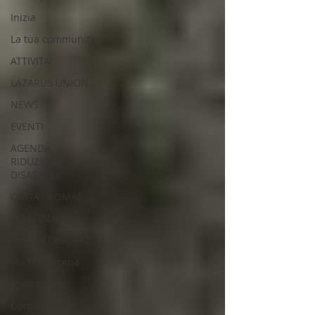
SENTIERISTICO, ARCHEOLOGICO,
Inizia
PAESAGGISTICO
La tua community
E PER L'ASSISTENZA E IL
ATTIVITA'
SOCCORSO DEGLI ESCURSIONISTI
LAZARUS UNION
NEWS
EVENTI
AGENDA
RIDUZIONE
DISASTRI
CIVITAS ROMAE
CSLI ITALIA
Andrea Devicenzi
Via Francigena
Formazione
Coronavirus