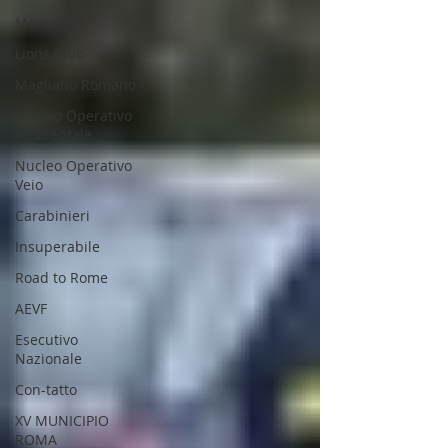
Monterosi
Lions Club
Magliano Romano
Nucleo Operativo
Ambientale
Nucleo Operativo
Veio
Carabinieri
Insuperabile
Road to Rome
AEVF
Esecutivo
Nazionale
Con-tatto
XV MUNICIPIO
ROMA