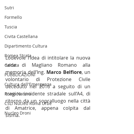
Sutri
Formello
Tuscia
Civita Castellana
Dipartimento Cultura
Romea Strata
Lodevole l’idea di intitolare la nuova 
sede di Magliano Romano alla 
Calcata
memoria dell’Ing. 
Marco Belfiore
, un 
PUBBLICAZIONI
volontario di Protezione Civile 
Cultura dell'Emergenza
deceduto nel 2016 a seguito di un 
tragico incidente stradale sull’A4, di 
Roma Natura
ritorno da un sopralluogo nella città 
CSLI Nucleo Roma Urbe
di Amatrice, appena colpita dal 
Nucleo Droni
sisma.