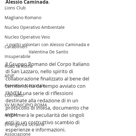
Alessio Caminada
.
Lions Club
Magliano Romano
Nucleo Operativo Ambientale
Nucleo Operativo Veio
i nostri volontari con Alessio Caminada e 
Carabinieri
Valentina De Santis
Insuperabile
Il Gruppo Romano del Corpo Italiano 
Road to Rome
di San Lazzaro, nello spirito di 
AEVF
collaborazione finalizzato al bene del 
territorio, ha da tempo avviato con 
Esecutivo Nazionale
l’AIVEM una serie di riflessioni 
Con-tatto
destinate alla redazione di in un 
XV MUNICIPIO ROMA
protocollo di intesa, documento che 
esprimerà le peculiarità dei singoli 
AIVEM
enti in un costruttivo scambio di 
Emergenza Ucraina
esperienze e informazioni.
Associazione