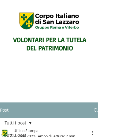
VOLONTARI PER LA TUTELA
DEL PATRIMONIO
SENTIERISTICO, ARCHEOLOGICO,
Post
PAESAGGISTICO
E PER L'ASSISTENZA E IL
Tutti i post
SOCCORSO DEGLI ESCURSIONISTI
Ufficio Stampa
Tutti i post
22 mar 2022
Tempo di lettura: 2 min