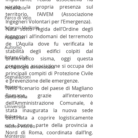
varato la propria presenza sul 
PedalAbile
territorio, l’AIVEM (Associazione 
Parco di Veio
Ingegneri Volontari per l’Emergenza).
Sclerosi Multipla
Nata sotto l’egida dell’Ordine degli 
Ingegneri all’indomani del terremoto 
Parkinson
de L’Aquila dove fu verificata le 
Autismo
stabilità degli edifici colpiti dal 
Rotary Club
drammatico sisma, oggi questa 
pregevole associazione si occupa dei 
Archeologia dimenticata
principali compiti di Protezione Civile 
Segnalazioni
e prevenzione delle emergenze.
Proceno
Nello scenario del paese di Magliano 
Romano, grazie all’intervento 
Santa Sofia
dell’Amministrazione Comunale, è 
Università
stata inaugurata la nuova sede 
Bolsena
destinata a coprire logisticamente 
una buona parte della provincia a 
Nucleo Viterbo
Nord di Roma, coordinata dall’Ing. 
Monterosi