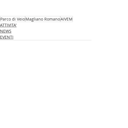
Parco di Veio
Magliano Romano
AIVEM
ATTIVITA'
NEWS
EVENTI
Post recenti
Mostra tutti