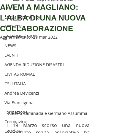
SENTIERISTICO, ARCHEOLOGICO,
AIVEM A MAGLIANO:
Inizia
PAESAGGISTICO
L'ALBA DI UNA NUOVA
La tua community
E PER L'ASSISTENZA E IL
ATTIVITA'
COLLABORAZIONE
SOCCORSO DEGLI ESCURSIONISTI
LAZARUS UNION
Aggiornamento:
29 mar 2022
NEWS
EVENTI
AGENDA RIDUZIONE DISASTRI
CIVITAS ROMAE
CSLI ITALIA
Andrea Devicenzi
Via Francigena
Formazione
Alessio Caminada e Germano Assumma
Coronavirus
Il 19 Marzo scorso una nuova 
Covid-19
importante realtà associativa ha 