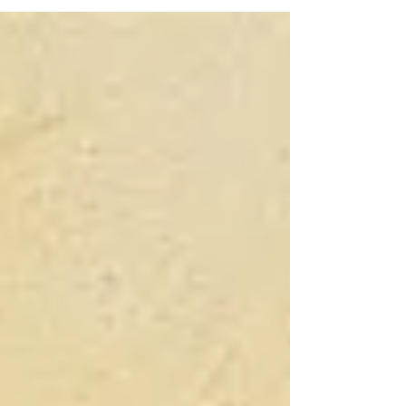
più complicata dalla burocrazia e da decine di
regole da rispettare, per tradizione è...