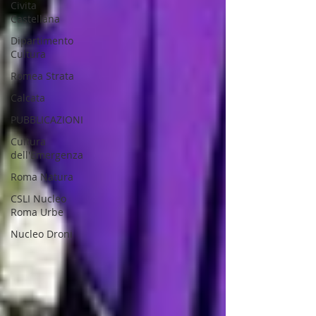
Civita
Castellana
Dipartimento
Cultura
Romea Strata
Calcata
PUBBLICAZIONI
Cultura
dell'Emergenza
Roma Natura
CSLI Nucleo
Roma Urbe
Nucleo Droni