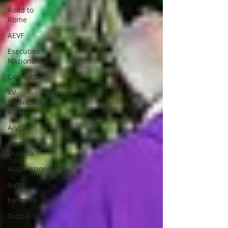
Road to
Rome
AEVF
Esecutivo
Nazionale
Con-tatto
XV
MUNICIPIO
ROMA
AIVEM
Emergenza
Ucraina
Associazione
Sutri
Formello
Tuscia