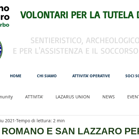
VOLONTARI PER LA TUTELA 
SENTIERISTICO, ARCHEOLOGICO
E PER L'ASSISTENZA E IL SOCCORSO
HOME
CHI SIAMO
ATTIVITA' OPERATIVE
SOCI S
munity
ATTIVITA'
LAZARUS UNION
NEWS
EVEN
iu 2021
Tempo di lettura: 2 min
CIVITAS ROMAE
CSLI ITALIA
Andrea Devicenzi
Via
 ROMANO E SAN LAZZARO PE