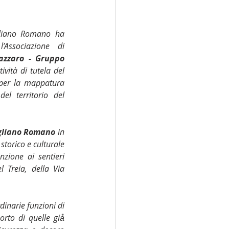
la
Parkinson
liano Romano ha 
Associazione di 
 Sofia
Università
azzaro - Gruppo 
ività di tutela del 
, per la mappatura 
del territorio del 
gliano Romano
 in 
torico e culturale 
nzione ai sentieri 
Treia, della Via 
dinarie funzioni di 
rto di quelle già̀ 