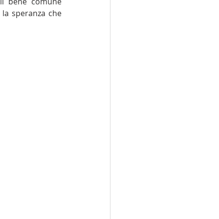
r il bene comune 
 la speranza che 