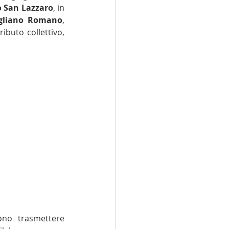
o San Lazzaro
, in 
gliano Romano
, 
buto collettivo, 
ono trasmettere 