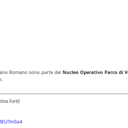
liano Romano sono parte del 
Nucleo Operativo Parco di V
o.
tina Forti)
73EUTmSo4