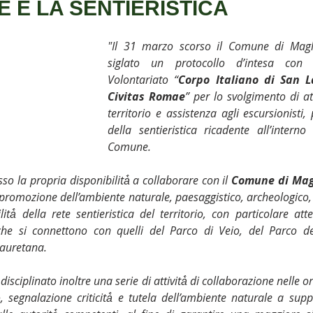
E E LA SENTIERISTICA
Covid-19
PedalAbile
Parco di Veio
Sclerosi Multip
"Il 31 marzo scorso il Comune di Mag
siglato un protocollo d’intesa con l’
rcheologia dimenticata
Segnalazioni
Proceno
Santa
Volontariato “
Corpo Italiano di San L
Civitas Romae
” per lo svolgimento di att
territorio e assistenza agli escursionisti
Monterosi
Lions Club
Magliano Romano
della sentieristica ricadente all’interno 
Comune.
so la propria disponibilità̀ a collaborare con il 
Comune di Ma
 promozione dell’ambiente naturale, paesaggistico, archeologico, s
ità̀ della rete sentieristica del territorio, con particolare atte
e si connettono con quelli del Parco di Veio, del Parco del 
Lauretana.
disciplinato inoltre una serie di attività̀ di collaborazione nelle or
 segnalazione criticità̀ e tutela dell’ambiente naturale a suppo