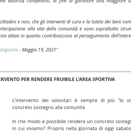
le autorità̀ competenti, al fine di garantire una maggiore s
 cittadini e non, che gli interventi di cura e la tutela dei beni co
rtecipazione alla vita della comunità̀ e sono soprattutto strum
nza attiva in quanto contribuiscono al perseguimento dell’intere
 Magazine
 - Maggio 19, 2021"
TERVENTO PER RENDERE FRUIBILE L'AREA SPORTIVA
L'intervento dei volontari é sempre di più "lo s
concreto sostegno alla comunità 
In che modo è possibile rendere un concreto sostegn
in cui viviamo? Proprio nella giornata di oggi sabato