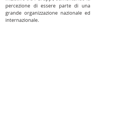
percezione di essere parte di una 
grande organizzazione nazionale ed 
internazionale. 
https://youtu.be/Jz1dSIclljs
CSLI Italia
Esecutivo Nazionale
Organizzazione
NEWS
CSLI ITALIA
Esecutivo Nazionale