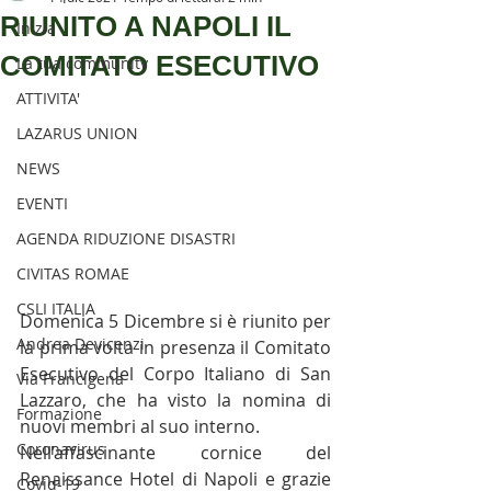
SENTIERISTICO, ARCHEOLOGICO,
RIUNITO A NAPOLI IL
Inizia
PAESAGGISTICO
COMITATO ESECUTIVO
La tua community
E PER L'ASSISTENZA E IL
ATTIVITA'
SOCCORSO DEGLI ESCURSIONISTI
LAZARUS UNION
NEWS
EVENTI
AGENDA RIDUZIONE DISASTRI
CIVITAS ROMAE
CSLI ITALIA
Domenica 5 Dicembre si è riunito per 
Andrea Devicenzi
la prima volta in presenza il Comitato 
Esecutivo del Corpo Italiano di San 
Via Francigena
Lazzaro, che ha visto la nomina di 
Formazione
nuovi membri al suo interno.
Coronavirus
Nell’affascinante cornice del 
Renaissance Hotel di Napoli e grazie 
Covid-19