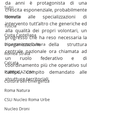
da anni è protagonista di una 
Sutri
crescita esponenziale, probabilmente 
dovuta alle specializzazioni di 
Formello
intervento tutt’altro che generiche ed 
Tuscia
alla qualità dei propri volontari, un 
Civita Castellana
progresso che ha reso necessaria la 
riorganizzazione della struttura 
Dipartimento Cultura
centrale nazionale ora chiamata ad 
Romea Strata
un ruolo federativo e di 
Calcata
coordinamento più che operativo sul 
campo, compito demandato alle 
PUBBLICAZIONI
strutture territoriali.
Cultura dell'Emergenza
Roma Natura
CSLI Nucleo Roma Urbe
Nucleo Droni