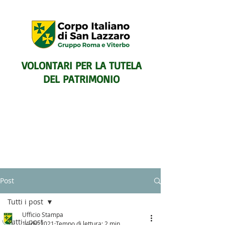
VOLONTARI PER LA TUTELA
DEL PATRIMONIO
SENTIERISTICO, ARCHEOLOGICO,
Post
PAESAGGISTICO
E PER L'ASSISTENZA E IL
Tutti i post
SOCCORSO DEGLI ESCURSIONISTI
Ufficio Stampa
Tutti i post
14 dic 2021
Tempo di lettura: 2 min