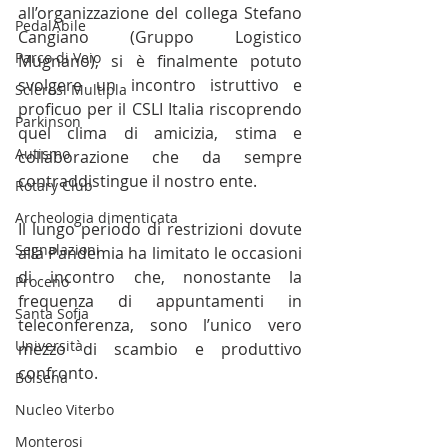
all’organizzazione del collega Stefano 
PedalAbile
Cangiano (Gruppo Logistico 
Parco di Veio
Mugnano), si è finalmente potuto 
svolgere un incontro istruttivo e 
Sclerosi Multipla
proficuo per il CSLI Italia riscoprendo 
Parkinson
quel clima di amicizia, stima e 
Autismo
collaborazione che da sempre 
contraddistingue il nostro ente.
Rotary Club
Archeologia dimenticata
Il lungo periodo di restrizioni dovute 
Segnalazioni
alla Pandemia ha limitato le occasioni 
di incontro che, nonostante la 
Proceno
frequenza di appuntamenti in 
Santa Sofia
teleconferenza, sono l’unico vero 
Università
mezzo di scambio e produttivo 
confronto. 
Bolsena
Nucleo Viterbo
Monterosi