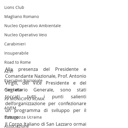
Lions Club
Magliano Romano
Nucleo Operativo Ambientale
Nucleo Operativo Veio
Carabinieri
Insuperabile
Road to Rome
Alla presenza del Presidente e 
AEVF
Comandante Nazionale, Prof. Antonio 
Esecutivo Nazionale
Virgili, del Vice Presidente e del 
Segretario Generale, sono stati 
Con-tatto
toccati tutti i punti salienti 
XV MUNICIPIO ROMA
dell’organizzazione per confezionare 
AIVEM
un programma di sviluppo per il 
futuro.
Emergenza Ucraina
Il Corpo Italiano di San Lazzaro ormai 
Associazione