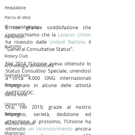
PedalAbile
Parco di Veio
Sclerosi Multipla
È con grande soddisfazione che 
comunichiamo che la 
Lazarus Union
Parkinson
ha ricevuto dalle 
United Nations
 il 
Autismo
“General Consultative Status”.
Rotary Club
Nel 2014 l’Unione aveva ottenuto lo 
Archeologia dimenticata
Status Consultivo Speciale, unendosi 
Segnalazioni
a circa 4.000 ONG internazionali 
Proceno
impegnate in alcune delle attività 
dell’ECOSOC.
Santa Sofia
Università
Ora, nel 2019, grazie al nostro 
Bolsena
impegno, serietà, dedizione ed 
attenzione al prossimo, l’Unione ha 
Nucleo Viterbo
ottenuto 
un riconoscimento
 ancora 
Monterosi