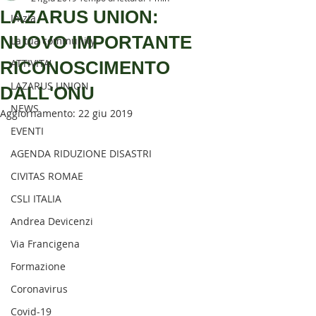
SENTIERISTICO, ARCHEOLOGICO,
LAZARUS UNION:
Inizia
PAESAGGISTICO
NUOVO IMPORTANTE
La tua community
E PER L'ASSISTENZA E IL
ATTIVITA'
RICONOSCIMENTO
SOCCORSO DEGLI ESCURSIONISTI
LAZARUS UNION
DALL'ONU
NEWS
Aggiornamento:
22 giu 2019
EVENTI
AGENDA RIDUZIONE DISASTRI
CIVITAS ROMAE
CSLI ITALIA
Andrea Devicenzi
Via Francigena
Formazione
Coronavirus
Covid-19