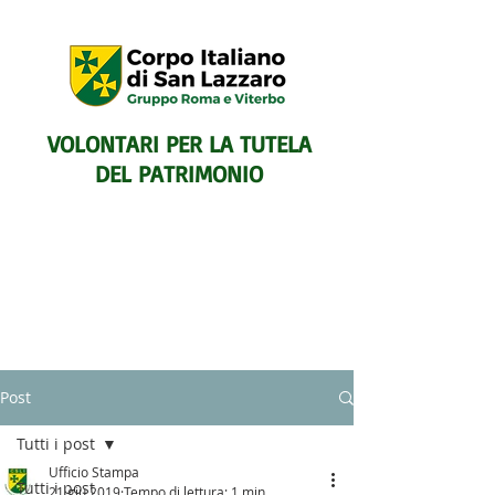
VOLONTARI PER LA TUTELA
DEL PATRIMONIO
SENTIERISTICO, ARCHEOLOGICO,
Post
PAESAGGISTICO
E PER L'ASSISTENZA E IL
Tutti i post
SOCCORSO DEGLI ESCURSIONISTI
Ufficio Stampa
Tutti i post
21 giu 2019
Tempo di lettura: 1 min