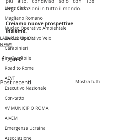
più alto, condiviso solo con 138 
Lions Club
organizzazioni in tutto il mondo.
Magliano Romano
Creiamo nuove prospettive 
Nucleo Operativo Ambientale
insieme.
LAZARUS UNION
Nucleo Operativo Veio
NEWS
Carabinieri
Insuperabile
Road to Rome
AEVF
Post recenti
Mostra tutti
Esecutivo Nazionale
Con-tatto
XV MUNICIPIO ROMA
AIVEM
Emergenza Ucraina
Associazione