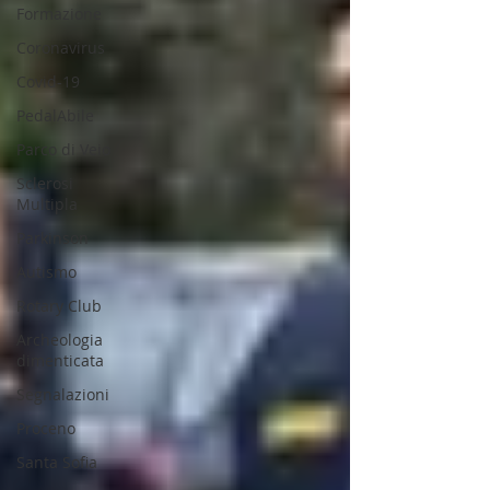
Formazione
Coronavirus
Covid-19
PedalAbile
Parco di Veio
Sclerosi
Multipla
Parkinson
Autismo
Rotary Club
Archeologia
dimenticata
Segnalazioni
Proceno
Santa Sofia