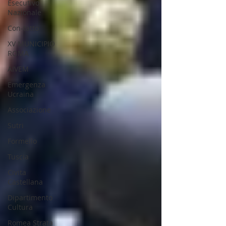
Esecutivo
Nazionale
Con-tatto
XV MUNICIPIO
ROMA
AIVEM
Emergenza
Ucraina
Associazione
Sutri
Formello
Tuscia
Civita
Castellana
Dipartimento
Cultura
Romea Strata