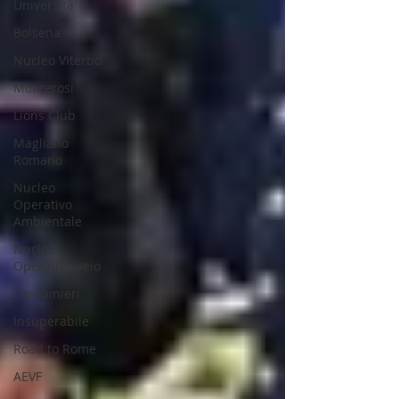
Università
Bolsena
Nucleo Viterbo
Monterosi
Lions Club
Magliano
Romano
Nucleo
Operativo
Ambientale
Nucleo
Operativo Veio
Carabinieri
Insuperabile
Road to Rome
AEVF