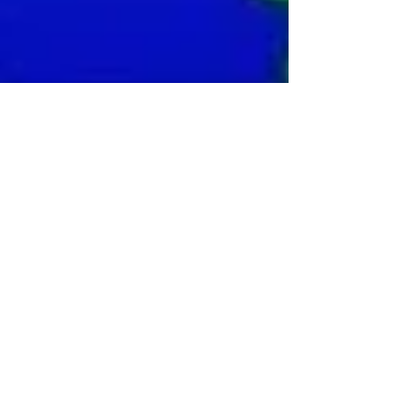
-
17 nov 2022
Tempo di lettura: 3 min
O.N.G. - N.G.O.: FACCIAMO
CHIAREZZA
Già da anni la definizione di O.N.G. -N.G.O.