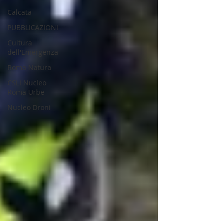
Calcata
PUBBLICAZIONI
Cultura
dell'Emergenza
Roma Natura
CSLI Nucleo
Roma Urbe
Nucleo Droni