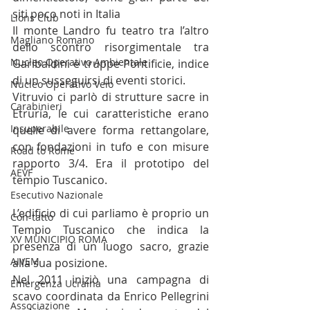
siti poco noti in Italia
Lions Club
Il monte Landro fu teatro tra l’altro 
Magliano Romano
dello scontro risorgimentale tra 
Nucleo Operativo Ambientale
Garibaldini e truppe Pontificie, indice 
di un susseguirsi di eventi storici.
Nucleo Operativo Veio
Vitruvio ci parlò di strutture sacre in 
Carabinieri
Etruria, le cui caratteristiche erano 
Insuperabile
quelle di avere forma rettangolare, 
con fondazioni in tufo e con misure 
Road to Rome
rapporto 3/4. Era il prototipo del 
AEVF
tempio Tuscanico. 
Esecutivo Nazionale
L’edificio di cui parliamo è proprio un 
Con-tatto
Tempio Tuscanico che indica la 
XV MUNICIPIO ROMA
presenza di un luogo sacro, grazie 
AIVEM
alla sua posizione.
Nel 2011 iniziò una campagna di 
Emergenza Ucraina
scavo coordinata da Enrico Pellegrini 
Associazione