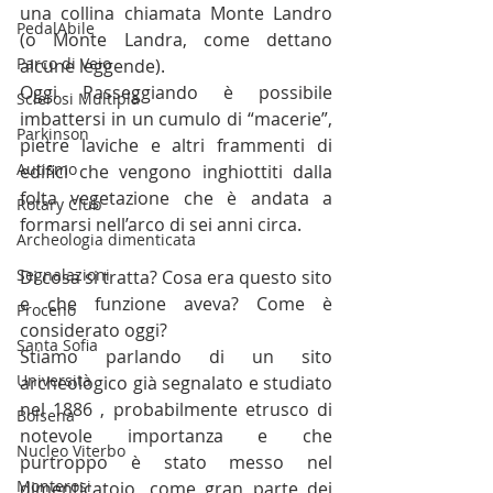
una collina chiamata Monte Landro 
PedalAbile
(o Monte Landra, come dettano 
Parco di Veio
alcune leggende).
Oggi Passeggiando è possibile 
Sclerosi Multipla
imbattersi in un cumulo di “macerie”, 
Parkinson
pietre laviche e altri frammenti di 
Autismo
edifici che vengono inghiottiti dalla 
folta vegetazione che è andata a 
Rotary Club
formarsi nell’arco di sei anni circa. 
Archeologia dimenticata
Segnalazioni
Di cosa si tratta? Cosa era questo sito 
e che funzione aveva? Come è 
Proceno
considerato oggi?
Santa Sofia
Stiamo parlando di un sito 
Università
archeologico già segnalato e studiato 
nel 1886 , probabilmente etrusco di 
Bolsena
notevole importanza e che 
Nucleo Viterbo
purtroppo è stato messo nel 
Monterosi
dimenticatoio, come gran parte dei 