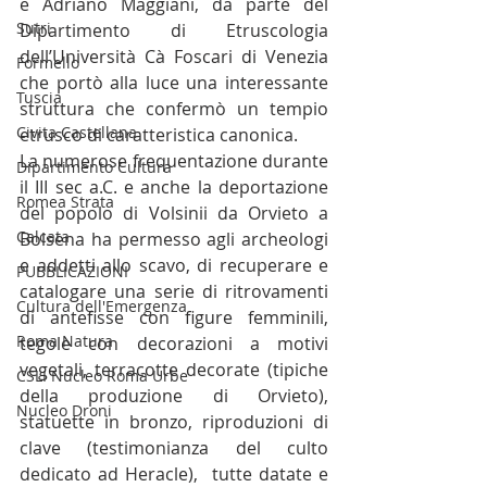
e Adriano Maggiani, da parte del 
Sutri
Dipartimento di Etruscologia 
dell’Università Cà Foscari di Venezia 
Formello
che portò alla luce una interessante 
Tuscia
struttura che confermò un tempio 
Civita Castellana
etrusco di caratteristica canonica.
La numerose frequentazione durante 
Dipartimento Cultura
il III sec a.C. e anche la deportazione 
Romea Strata
del popolo di Volsinii da Orvieto a 
Calcata
Bolsena ha permesso agli archeologi 
e addetti allo scavo, di recuperare e 
PUBBLICAZIONI
catalogare una serie di ritrovamenti 
Cultura dell'Emergenza
di antefisse con figure femminili, 
Roma Natura
tegole con decorazioni a motivi 
vegetali, terracotte decorate (tipiche 
CSLI Nucleo Roma Urbe
della produzione di Orvieto), 
Nucleo Droni
statuette in bronzo, riproduzioni di 
clave (testimonianza del culto 
dedicato ad Heracle),  tutte datate e 