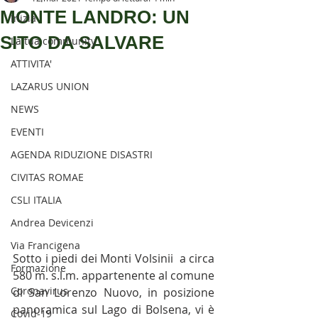
SENTIERISTICO, ARCHEOLOGICO,
MONTE LANDRO: UN
Inizia
PAESAGGISTICO
SITO DA SALVARE
La tua community
E PER L'ASSISTENZA E IL
ATTIVITA'
SOCCORSO DEGLI ESCURSIONISTI
LAZARUS UNION
NEWS
EVENTI
AGENDA RIDUZIONE DISASTRI
CIVITAS ROMAE
CSLI ITALIA
Andrea Devicenzi
Via Francigena
Sotto i piedi dei Monti Volsinii  a circa 
Formazione
580 m. s.l.m. appartenente al comune 
Coronavirus
di San Lorenzo Nuovo, in posizione 
panoramica sul Lago di Bolsena, vi è 
Covid-19