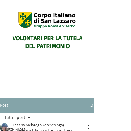
VOLONTARI PER LA TUTELA
DEL PATRIMONIO
SENTIERISTICO, ARCHEOLOGICO,
Post
PAESAGGISTICO
E PER L'ASSISTENZA E IL
Tutti i post
SOCCORSO DEGLI ESCURSIONISTI
Tatiana Melaragni (archeologa)
Tutti i post
12 mar 2021
Tempo di lettura: 4 min