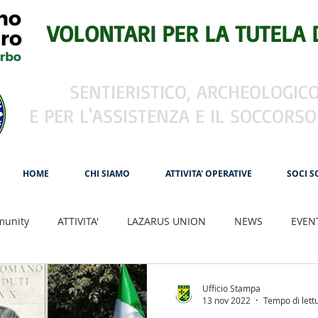
VOLONTARI PER LA TUTELA 
SENTIERISTICO, ARCHEOLOGICO
E PER L'ASSISTENZA E IL SOCCORSO
HOME
CHI SIAMO
ATTIVITA' OPERATIVE
SOCI S
munity
ATTIVITA'
LAZARUS UNION
NEWS
EVEN
CIVITAS ROMAE
CSLI ITALIA
Andrea Devicenzi
Via
Ufficio Stampa
13 nov 2022
Tempo di lett