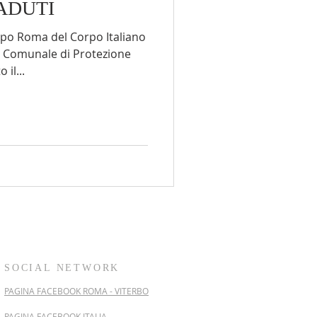
ADUTI
la
Parkinson
ppo Roma del Corpo Italiano
o Comunale di Protezione
 il...
 Sofia
Università
SOCIAL NETWORK
PAGINA FACEBOOK ROMA - VITERBO
PAGINA FACEBOOK ITALIA