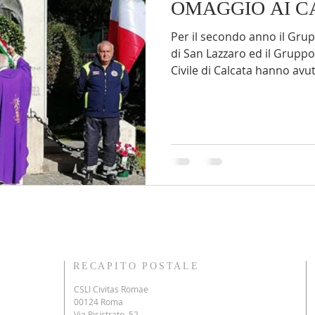
OMAGGIO AI C
Covid-19
PedalAbile
Parco di Veio
Sclerosi Multip
Per il secondo anno il Gru
di San Lazzaro ed il Grupp
Civile di Calcata hanno avuto
rcheologia dimenticata
Segnalazioni
Proceno
Santa
Monterosi
Lions Club
Magliano Romano
RECAPITO POSTALE
CSLI Civitas Romae
00124 Roma
Via Pisistrato, 52