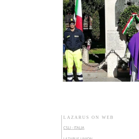
Formazione
Coronavirus
Autismo
Rotary Club
A
Bolsena
Nucleo Viterbo
LAZARUS ON WEB
CSLI - ITALIA
LAZARUS UNION