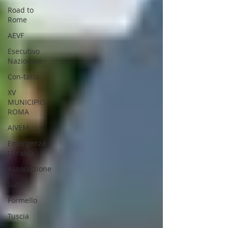
Road to
Rome
AEVF
Esecutivo
Nazionale
Con-tatto
XV
MUNICIPIO
ROMA
AIVEM
Emergenza
Ucraina
Associazione
Sutri
Formello
Tuscia