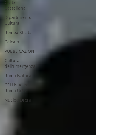
Civita
Castellana
Dipartimento
Cultura
Romea Strata
Calcata
PUBBLICAZIONI
Cultura
dell'Emergenza
Roma Natura
CSLI Nucleo
Roma Urbe
Nucleo Droni