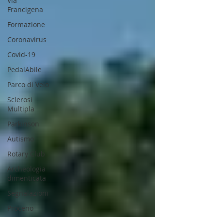
Via
Francigena
Formazione
Coronavirus
Covid-19
PedalAbile
Parco di Veio
Sclerosi
Multipla
Parkinson
Autismo
Rotary Club
Archeologia
dimenticata
Segnalazioni
Proceno