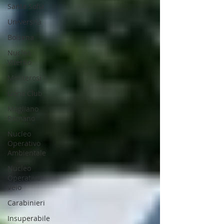
Santa Sofia
Università
Bolsena
Nucleo
Viterbo
Monterosi
Lions Club
Magliano
Romano
Nucleo
Operativo
Ambientale
Nucleo
Operativo
Veio
Carabinieri
Insuperabile