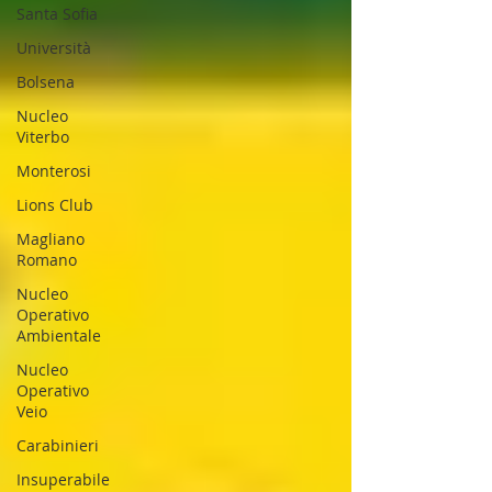
Santa Sofia
Università
Bolsena
Nucleo
Viterbo
Monterosi
Lions Club
Magliano
Romano
Nucleo
Operativo
Ambientale
Nucleo
Operativo
Veio
Carabinieri
Insuperabile