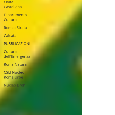
Civita
Castellana
Dipartimento
Cultura
Romea Strata
Calcata
PUBBLICAZIONI
Cultura
dell'Emergenza
Roma Natura
CSLI Nucleo
Roma Urbe
Nucleo Droni