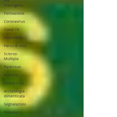
Via
Francigena
Formazione
Coronavirus
Covid-19
PedalAbile
Parco di Veio
Sclerosi
Multipla
Parkinson
Autismo
Rotary Club
Archeologia
dimenticata
Segnalazioni
Proceno