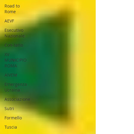
Road to
Rome
AEVF
Esecutivo
Nazionale
Con-tatto
XV
MUNICIPIO
ROMA
AIVEM
Emergenza
Ucraina
Associazione
Sutri
Formello
Tuscia