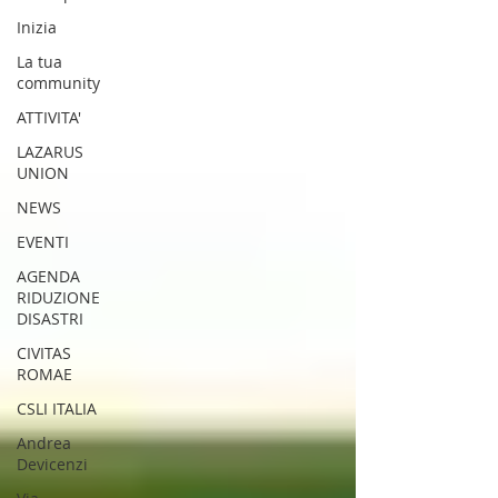
SENTIERISTICO, ARCHEOLOGICO,
Inizia
PAESAGGISTICO
La tua
E PER L'ASSISTENZA E IL
community
SOCCORSO DEGLI ESCURSIONISTI
ATTIVITA'
LAZARUS
UNION
NEWS
EVENTI
AGENDA
RIDUZIONE
DISASTRI
CIVITAS
ROMAE
CSLI ITALIA
Andrea
Devicenzi