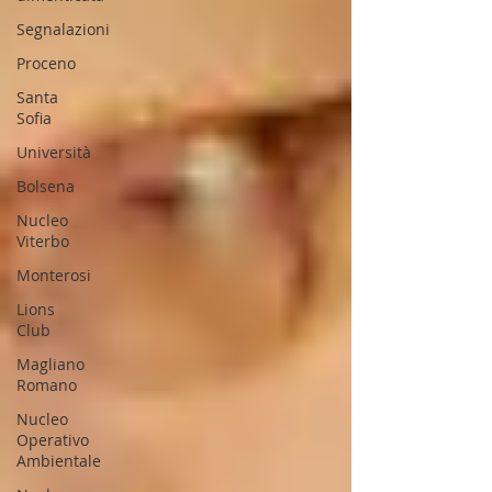
Segnalazioni
Proceno
Santa
Sofia
Università
Bolsena
Nucleo
Viterbo
Monterosi
Lions
Club
Magliano
Romano
Nucleo
Operativo
Ambientale