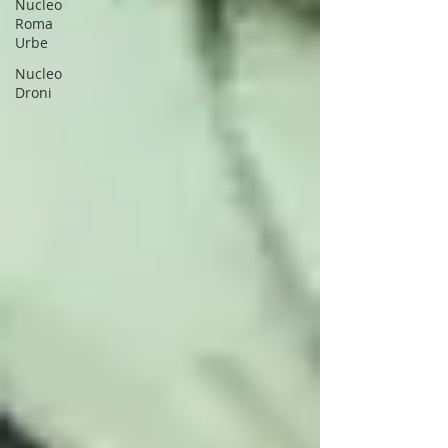
Nucleo
Roma
Urbe
Nucleo
Droni