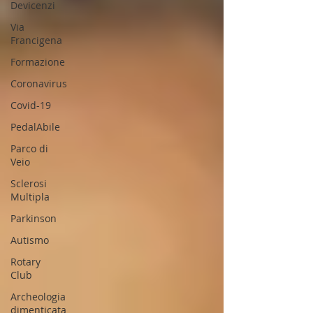
Devicenzi
Via
Francigena
Formazione
Coronavirus
Covid-19
PedalAbile
Parco di
Veio
Sclerosi
Multipla
Parkinson
Autismo
Rotary
Club
Archeologia
dimenticata