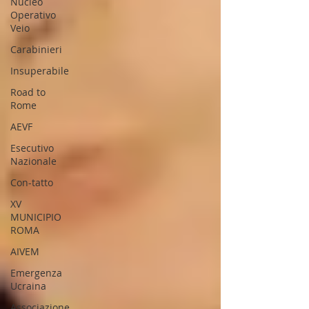
Nucleo
Operativo
Veio
Carabinieri
Insuperabile
Road to
Rome
AEVF
Esecutivo
Nazionale
Con-tatto
XV
MUNICIPIO
ROMA
AIVEM
Emergenza
Ucraina
Associazione