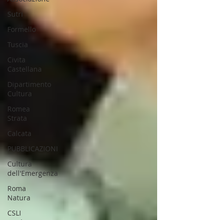
Sutri
Formello
Tuscia
Civita
Castellana
Dipartimento
Cultura
Romea
Strata
Calcata
PUBBLICAZIONI
Cultura
dell'Emergenza
Roma
Natura
CSLI