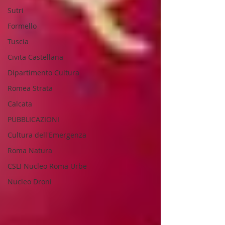
Sutri
Formello
Tuscia
Civita Castellana
Dipartimento Cultura
Romea Strata
Calcata
PUBBLICAZIONI
Cultura dell'Emergenza
Roma Natura
CSLI Nucleo Roma Urbe
Nucleo Droni