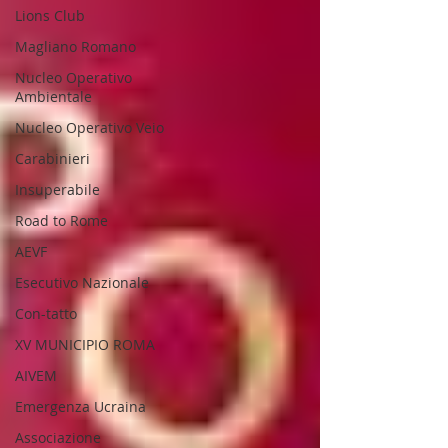
Lions Club
Magliano Romano
Nucleo Operativo
Ambientale
Nucleo Operativo Veio
Carabinieri
Insuperabile
Road to Rome
AEVF
Esecutivo Nazionale
Con-tatto
XV MUNICIPIO ROMA
AIVEM
Emergenza Ucraina
Associazione