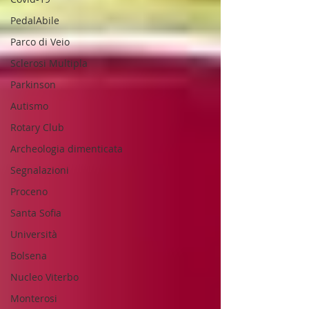
PedalAbile
Parco di Veio
Sclerosi Multipla
Parkinson
Autismo
Rotary Club
Archeologia dimenticata
Segnalazioni
Proceno
Santa Sofia
Università
Bolsena
Nucleo Viterbo
Monterosi