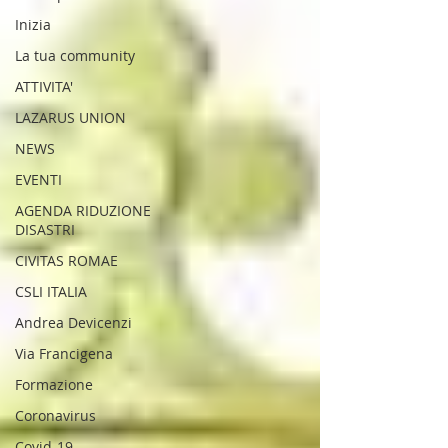
SENTIERISTICO, ARCHEOLOGICO,
Inizia
PAESAGGISTICO
La tua community
E PER L'ASSISTENZA E IL
ATTIVITA'
SOCCORSO DEGLI ESCURSIONISTI
LAZARUS UNION
NEWS
EVENTI
AGENDA RIDUZIONE
DISASTRI
CIVITAS ROMAE
CSLI ITALIA
Andrea Devicenzi
Via Francigena
Formazione
Coronavirus
Covid-19