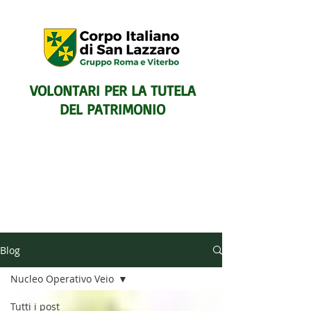
VOLONTARI PER LA TUTELA
DEL PATRIMONIO
SENTIERISTICO, ARCHEOLOGICO,
Blog
PAESAGGISTICO
E PER L'ASSISTENZA E IL
Nucleo Operativo Veio
SOCCORSO DEGLI ESCURSIONISTI
Tutti i post