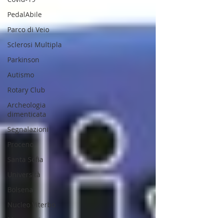
PedalAbile
Parco di Veio
Sclerosi Multipla
Parkinson
Autismo
Rotary Club
Archeologia
dimenticata
Segnalazioni
Proceno
Santa Sofia
Università
Bolsena
Nucleo Viterbo