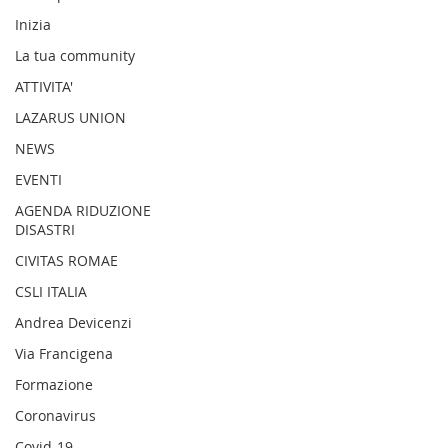
SENTIERISTICO, ARCHEOLOGICO,
Inizia
PAESAGGISTICO
La tua community
E PER L'ASSISTENZA E IL
ATTIVITA'
SOCCORSO DEGLI ESCURSIONISTI
LAZARUS UNION
NEWS
EVENTI
AGENDA RIDUZIONE
DISASTRI
CIVITAS ROMAE
CSLI ITALIA
Andrea Devicenzi
Via Francigena
Formazione
Coronavirus
Covid-19