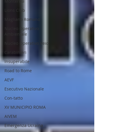
Monterosi
Lions Club
Magliano Romano
Nucleo Operativo
Ambientale
Nucleo Operativo Veio
Carabinieri
Insuperabile
Road to Rome
AEVF
Esecutivo Nazionale
Con-tatto
XV MUNICIPIO ROMA
AIVEM
Emergenza Ucraina