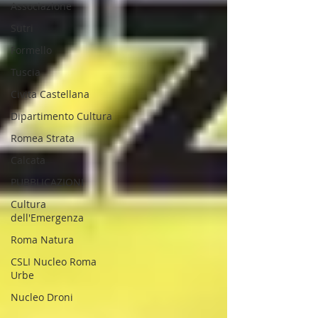
Associazione
Sutri
Formello
Tuscia
Civita Castellana
Dipartimento Cultura
Romea Strata
Calcata
PUBBLICAZIONI
Cultura
dell'Emergenza
Roma Natura
CSLI Nucleo Roma
Urbe
Nucleo Droni