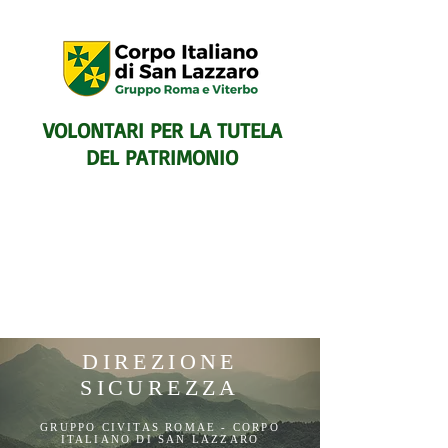
VOLONTARI PER LA TUTELA
DEL PATRIMONIO
SENTIERISTICO, ARCHEOLOGICO,
DIREZIONE
PAESAGGISTICO
SICUREZZA
E PER L'ASSISTENZA E IL
SOCCORSO DEGLI ESCURSIONISTI
GRUPPO CIVITAS ROMAE - CORPO
ITALIANO DI SAN LAZZARO